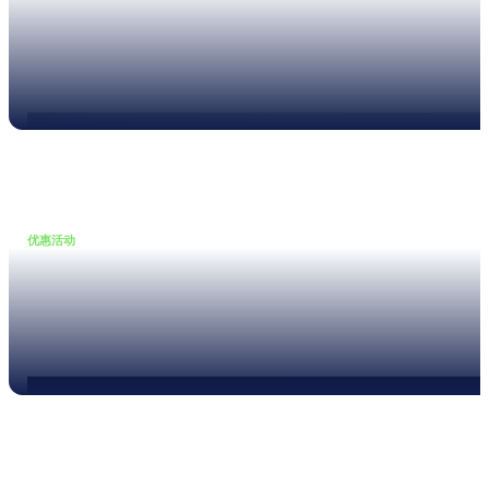
20 7 月, 2026
NTi Audio 推出声学装修与改造测量方案
继续阅读
优惠活动
•
16 6 月, 2026
立即行动，以 25% 折扣获得全新测试设备
继续阅读