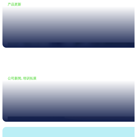
产品更新
•
22 5 月, 2026
XL3 声级计现支持噪声曲线测量
继续阅读
公司新闻, 培训拓展
•
19 5 月, 2026
理论与实践并重 – 室内声学测量公开课圆满落幕
继续阅读