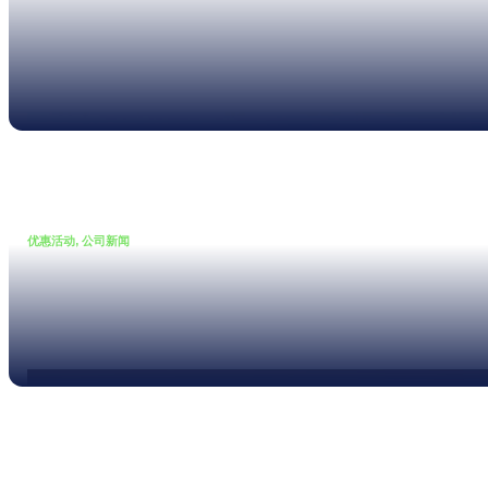
如何用数据透视声屏障的降噪
实力?
Read more
优惠活动, 公司新闻
•
14 11 月, 2025
教育优惠，选件全免
Read more