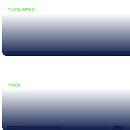
产品更新, 噪声监测
•
14 4 月, 2026
三位一体，声临其境 | NL1 开
启声学测量新世代
Read more
产品更新
•
27 3 月, 2026
XL3 声学分析仪现支持自定义
测量配置
Read more