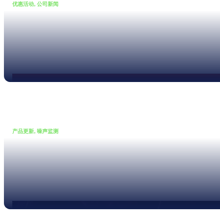
优惠活动, 公司新闻
•
14 11 月, 2025
活动：这些强大功能，全部直
接送！
Read more
产品更新, 噪声监测
•
22 10 月, 2025
用数据看见噪声，用定位化解
噪声 – 声源定位仪即将登场
Read more