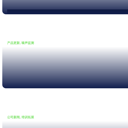
Read more
产品更新, 噪声监测
•
19 12 月, 2025
NL1 正式开启首发预定，数量
有限
Read more
公司新闻, 培训拓展
•
02 12 月, 2025