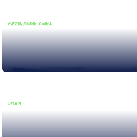
产品更新, 异响检测, 振动测试
•
03 9 月, 2025
PureSound 进化 – 让异音可
听、可见、可量化
Read more
公司新闻
•
16 7 月, 2025
Hansjörg Prettner 担任 NTi
Audio CEO 并参加 NTI 中国周