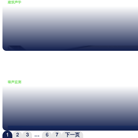
建筑声学
•
04 3 月, 2025
NTi Audio 与 ZHAW：建筑声
学创新应用
Read more
噪声监测
•
30 1 月, 2025
超声波风速风向仪 – XL3 声级
计的新伙伴
Read more
1
2
3
…
6
7
下一页