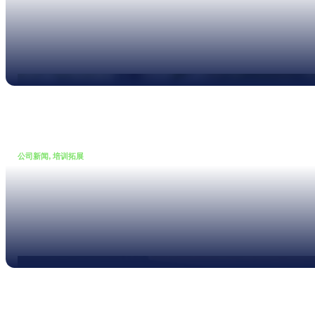
XL3 声级计现支持噪声曲线测
量
Read more
公司新闻, 培训拓展
•
19 5 月, 2026
理论与实践并重 – 室内声学测
量公开课圆满落幕
Read more