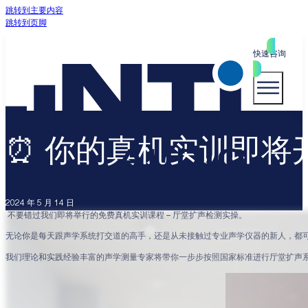
跳转到主要内容
跳转到页脚
快速咨询
⏰ 你的真机实训即将
2024 年 5 月 14 日
不要错过我们即将举行的免费
真机实训
课程 – 厅堂扩声检测实操。
无论你是每天跟声学系统打交道的高手，还是从未接触过专业声学仪器的新人，都
我们理论和实践经验丰富的声学测量专家将带你一步步按照
国家标准
进行厅堂扩声