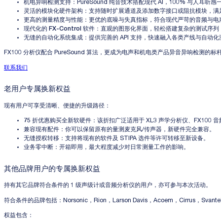
机电异响检测支持：
PureSound 纯音技术搭配现代 AI，100% 与人耳听感
灵活的模块化硬件架构
：支持随时扩展通道及添加数字接口或阻抗模块，满
更高的测量精度与性能
：更优的底噪与失真指标，符合现代严苛的音频与电
现代化的 FX-Control 软件
：直观的图形化界面，轻松搭建复杂的测试序列
无缝的自动化系统集成
：提供完善的 API 支持，快速融入各类产线与自动
FX100 分析仪配合 PureSound 算法，更成为电声和机电类产品异音异响
联系我们
老用户专属换新权益
现有用户可享受清晰、便捷的升级路径：
75 折优惠购买全新软硬件
：该折扣广泛适用于 XL3 声学分析仪、FX10
兼容现有配件
：你可以保留原有的量测麦克风/传声器，新硬件完全兼容。
无缝授权转移
：支持将现有的软件及 STIPA 选件等许可转移至新设备。
业务零中断
：开箱即用，最大程度减少对日常测量工作的影响。
其他品牌用户的专属换新权益
持有其它品牌符合条件的 1 级声级计或音频分析仪的用户，亦可参与本次活动。
符合条件的品牌包括
：Norsonic，Rion，Larson Davis，Acoem，Cirrus，Sv
权益包含
：