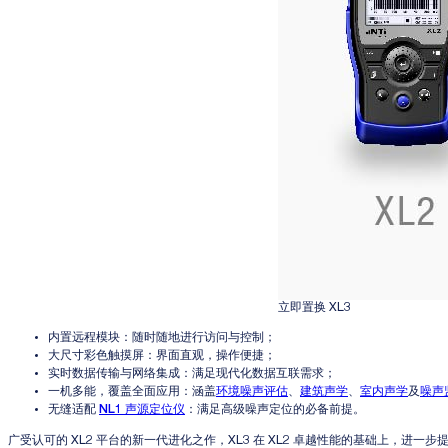
立即置换 XL3
内置远程模块：
随时随地进行访问与控制；
大尺寸彩色触摸屏
：界面直观，操作便捷；
实时数据传输与网络集成
：满足现代化数据互联需求；
一机多能，覆盖全面应用
：涵盖
环境噪声评估
、
建筑声学
、
室内声学
及
噪声
无缝适配
NL1 声源定位仪
：满足高级噪声定位的必备前提。
广受认可的 XL2 平台的新一代进化之作，XL3 在 XL2 卓越性能的基础上