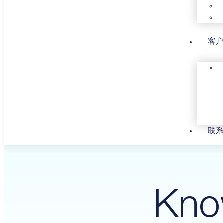
客
联
Kno