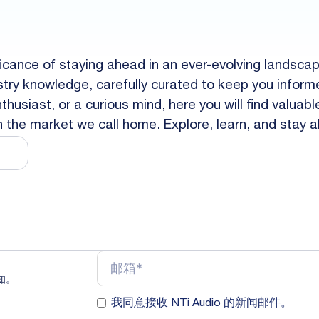
ficance of staying ahead in an ever-evolving landsca
dustry knowledge, carefully curated to keep you inf
husiast, or a curious mind, here you will find valuab
in the market we call home. Explore, learn, and stay 
知。
我同意接收 NTi Audio 的新闻邮件。