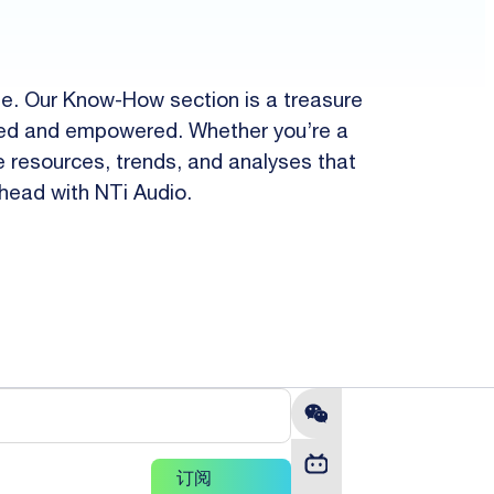
pe. Our Know-How section is a treasure
ormed and empowered. Whether you’re a
le resources, trends, and analyses that
ahead with NTi Audio.
订阅