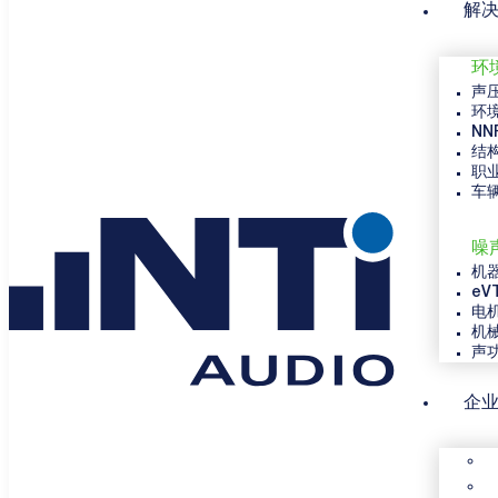
解
环
声
环
NN
结
职
车
噪
机
eV
电
机
声
企