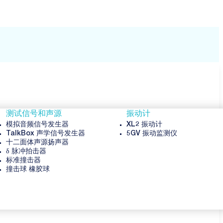
测试信号和声源
振动计
模拟音频信号发生器
XL2 振动计
TalkBox 声学信号发生器
5GV 振动监测仪
十二面体声源扬声器
δ 脉冲拍击器
标准撞击器
撞击球 橡胶球