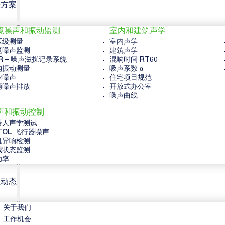
决方案
境噪声和振动监测
室内和建筑声学
压级测量
室内声学
境噪声监测
建筑声学
R – 噪声滋扰记录系统
混响时间 RT60
构振动测量
吸声系数 α
业噪声
住宅项目规范
辆噪声排放
开放式办公室
噪声曲线
声和振动控制
器人声学测试
TOL 飞行器噪声
机异响检测
械状态监测
功率
业动态
关于我们
工作机会