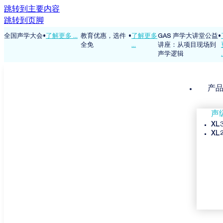
跳转到主要内容
跳转到页脚
解
全国声学大会
•
了解更多 ...
教育优惠，选件
•
了解更多
GAS 声学大讲堂公益
•
多
全免
...
讲座：从项目现场到
声学逻辑
.
产
声
XL
XL