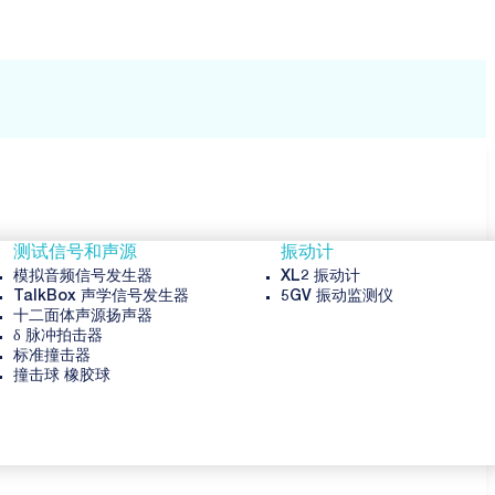
测试信号和声源
振动计
模拟音频信号发生器
XL2 振动计
TalkBox 声学信号发生器
5GV 振动监测仪
十二面体声源扬声器
δ 脉冲拍击器
标准撞击器
撞击球 橡胶球