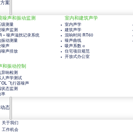
决方案
境噪声和振动监测
室内和建筑声学
压级测量
室内声学
境噪声监测
建筑声学
R – 噪声滋扰记录系统
混响时间 RT60
构振动测量
噪声曲线
业噪声
吸声系数 α
辆噪声排放
住宅项目规范
开放式办公室
声和振动控制
机异响检测
器人声学测试
TOL 飞行器噪声
械状态监测
功率
业动态
关于我们
工作机会