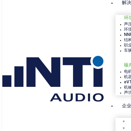
解
环
声
环
NN
结
职
车
噪
电
机
eV
机
声
企