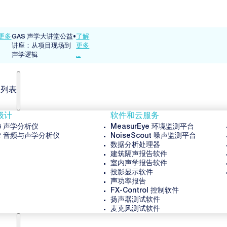
更多
GAS 声学大讲堂公益
•
了解
讲座：从项目现场到
更多
声学逻辑
...
品列表
级计
软件和云服务
3 声学分析仪
MeasurEye 环境监测平台
2 音频与声学分析仪
NoiseScout 噪声监测平台
数据分析处理器
建筑隔声报告软件
室内声学报告软件
投影显示软件
声功率报告
FX-Control 控制软件
扬声器测试软件
麦克风测试软件