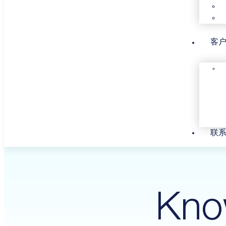
客
联
Kno