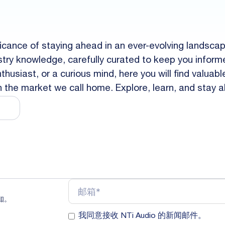
ficance of staying ahead in an ever-evolving landsca
dustry knowledge, carefully curated to keep you inf
husiast, or a curious mind, here you will find valuab
in the market we call home. Explore, learn, and stay 
知。
我同意接收 NTi Audio 的新闻邮件。