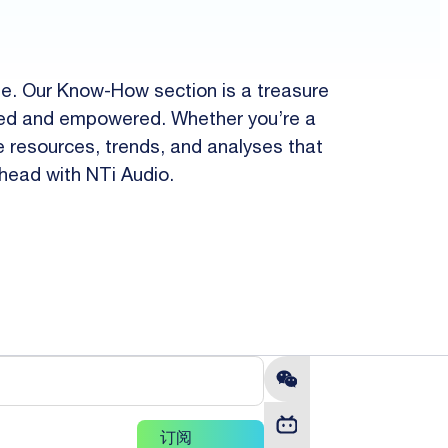
pe. Our Know-How section is a treasure
ormed and empowered. Whether you’re a
le resources, trends, and analyses that
ahead with NTi Audio.
订阅