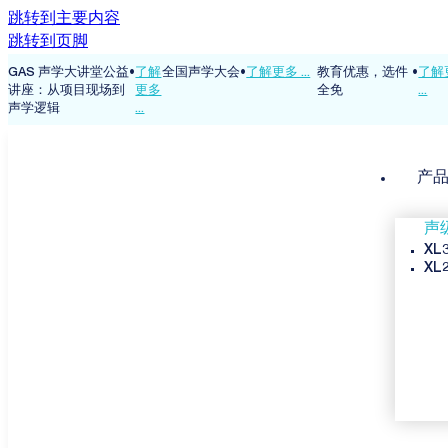
跳转到主要内容
跳转到页脚
多
GAS 声学大讲堂公益
•
了解
全国声学大会
•
了解更多 ...
教育优惠，选件
•
了解
讲座：从项目现场到
更多
全免
...
声学逻辑
...
产
声
XL
XL