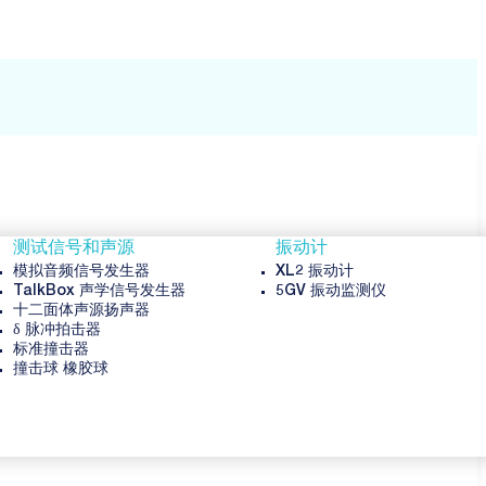
测试信号和声源
振动计
模拟音频信号发生器
XL2 振动计
TalkBox 声学信号发生器
5GV 振动监测仪
十二面体声源扬声器
δ 脉冲拍击器
标准撞击器
撞击球 橡胶球