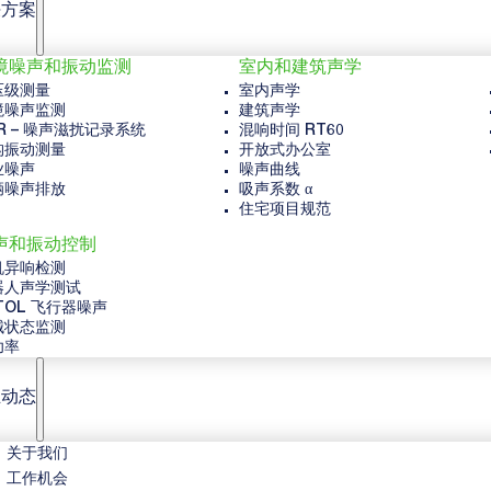
决方案
境噪声和振动监测
室内和建筑声学
压级测量
室内声学
境噪声监测
建筑声学
R – 噪声滋扰记录系统
混响时间 RT60
构振动测量
开放式办公室
业噪声
噪声曲线
辆噪声排放
吸声系数 α
住宅项目规范
声和振动控制
机异响检测
器人声学测试
TOL 飞行器噪声
械状态监测
功率
业动态
关于我们
工作机会