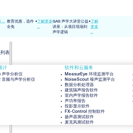
...
教育优惠，选件
•
了解更多
GAS 声学大讲堂公益
•
了解
全免
...
讲座：从项目现场到
更多
声学逻辑
...
品列表
级计
软件和云服务
3 声学分析仪
MeasurEye 环境监测平台
2 音频与声学分析仪
NoiseScout 噪声监测平台
数据分析处理器
建筑隔声报告软件
室内声学报告软件
声功率报告
投影显示软件
FX-Control 控制软件
扬声器测试软件
麦克风测试软件