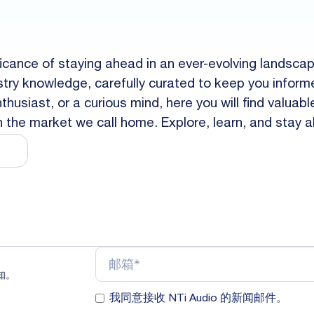
ficance of staying ahead in an ever-evolving landsca
dustry knowledge, carefully curated to keep you inf
husiast, or a curious mind, here you will find valuab
in the market we call home. Explore, learn, and stay 
知。
我同意接收 NTi Audio 的新闻邮件。