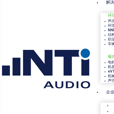
解
环
声
环
NN
结
职
车
噪
电
机
eV
机
声
企