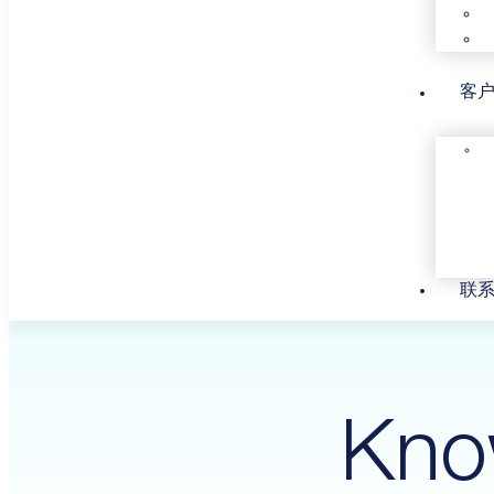
客
联
Kno