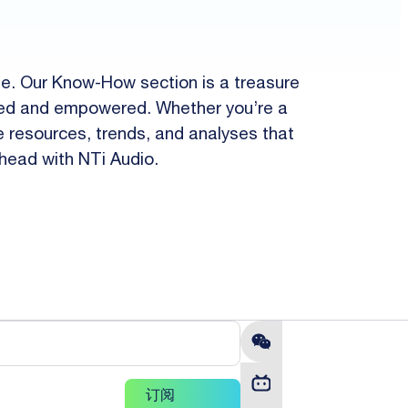
pe. Our Know-How section is a treasure
ormed and empowered. Whether you’re a
le resources, trends, and analyses that
ahead with NTi Audio.
订阅