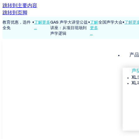
跳转到主要内容
跳转到页脚
.
教育优惠，选件
•
了解更多
GAS 声学大讲堂公益
•
了解
全国声学大会
•
了解更多 
全免
...
讲座：从项目现场到
更多
声学逻辑
...
产
声
XL
XL