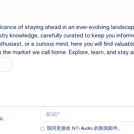
ficance of staying ahead in an ever-evolving landsca
dustry knowledge, carefully curated to keep you inf
husiast, or a curious mind, here you will find valuab
in the market we call home. Explore, learn, and stay 
知。
我同意接收 NTi Audio 的新闻邮件。