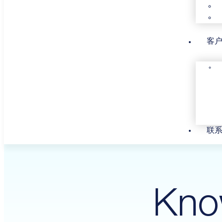
客
联
Kno