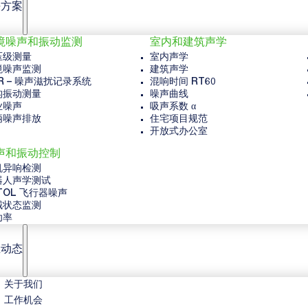
决方案
境噪声和振动监测
室内和建筑声学
压级测量
室内声学
境噪声监测
建筑声学
R – 噪声滋扰记录系统
混响时间 RT60
构振动测量
噪声曲线
业噪声
吸声系数 α
辆噪声排放
住宅项目规范
开放式办公室
声和振动控制
机异响检测
器人声学测试
TOL 飞行器噪声
械状态监测
功率
业动态
关于我们
工作机会