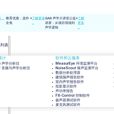
...
教育优惠，选件
•
了解更多
GAS 声学大讲堂公益
•
了解
全免
...
讲座：从项目现场到
更多
声学逻辑
...
品列表
级计
软件和云服务
3 声学分析仪
MeasurEye 环境监测平台
2 音频与声学分析仪
NoiseScout 噪声监测平台
数据分析处理器
建筑隔声报告软件
室内声学报告软件
投影显示软件
声功率报告
FX-Control 控制软件
扬声器测试软件
麦克风测试软件