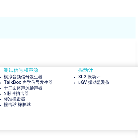
测试信号和声源
振动计
模拟音频信号发生器
XL2 振动计
TalkBox 声学信号发生器
5GV 振动监测仪
十二面体声源扬声器
δ 脉冲拍击器
标准撞击器
撞击球 橡胶球