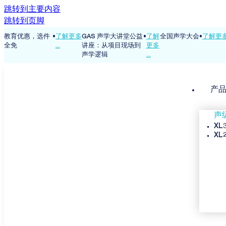
跳转到主要内容
跳转到页脚
.
教育优惠，选件
•
了解更多
GAS 声学大讲堂公益
•
了解
全国声学大会
•
了解更多 
全免
...
讲座：从项目现场到
更多
声学逻辑
...
产
声
XL
XL