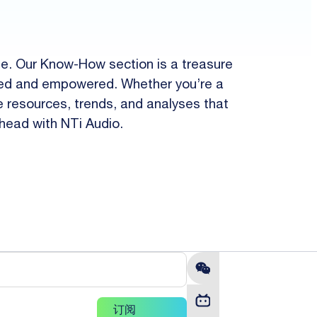
pe. Our Know-How section is a treasure
ormed and empowered. Whether you’re a
le resources, trends, and analyses that
ahead with NTi Audio.
订阅