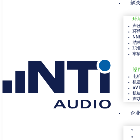
解
环
声
环
NN
结
职
车
噪
电
机
eV
机
声
企