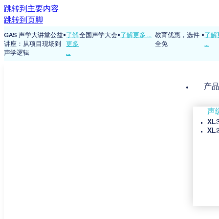
跳转到主要内容
跳转到页脚
•
了解
全国声学大会
•
了解更多 ...
教育优惠，选件
•
了解更多
GAS 声学大讲堂
更多
全免
...
讲座：从项目现场
...
声学逻辑
产
声
XL
XL