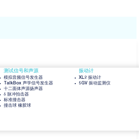
测试信号和声源
振动计
模拟音频信号发生器
XL2 振动计
TalkBox 声学信号发生器
5GV 振动监测仪
十二面体声源扬声器
δ 脉冲拍击器
标准撞击器
撞击球 橡胶球