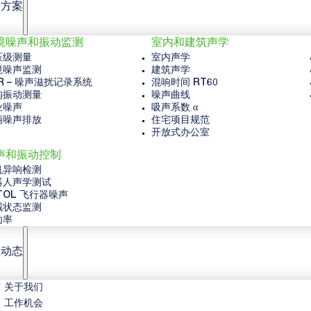
决方案
境噪声和振动监测
室内和建筑声学
压级测量
室内声学
境噪声监测
建筑声学
R – 噪声滋扰记录系统
混响时间 RT60
构振动测量
噪声曲线
业噪声
吸声系数 α
辆噪声排放
住宅项目规范
开放式办公室
声和振动控制
机异响检测
器人声学测试
TOL 飞行器噪声
械状态监测
功率
业动态
关于我们
工作机会