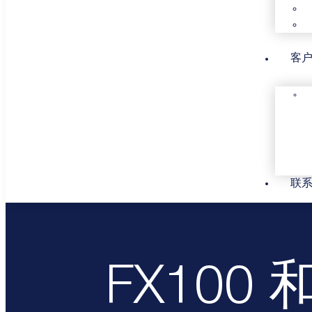
客
联
FX100 