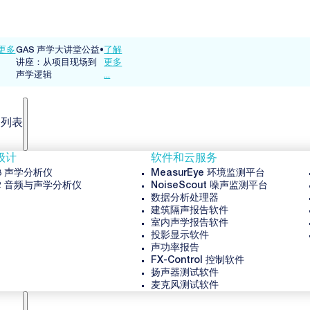
公益
•
了解
到
更多
...
品列表
级计
软件和云服务
3 声学分析仪
MeasurEye 环境监测平台
2 音频与声学分析仪
NoiseScout 噪声监测平台
数据分析处理器
建筑隔声报告软件
室内声学报告软件
投影显示软件
声功率报告
FX-Control 控制软件
扬声器测试软件
麦克风测试软件